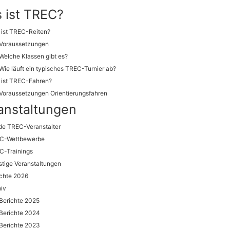
 ist TREC?
 ist TREC-Reiten?
Voraussetzungen
Welche Klassen gibt es?
Wie läuft ein typisches TREC-Turnier ab?
 ist TREC-Fahren?
Voraussetzungen Orientierungsfahren
anstaltungen
de TREC-Veranstalter
C-Wettbewerbe
C-Trainings
tige Veranstaltungen
chte 2026
iv
Berichte 2025
Berichte 2024
Berichte 2023