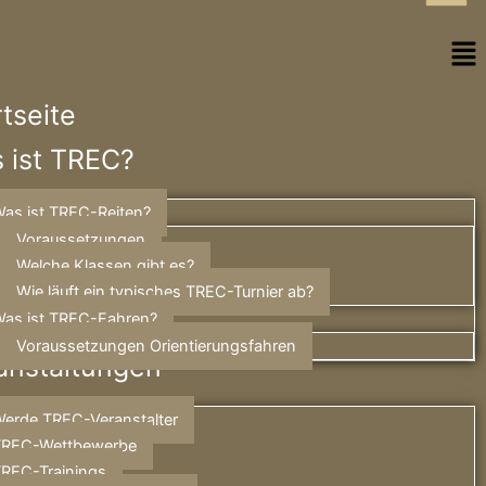
Zum
Inhalt
Me
springen
rtseite
 ist TREC?
as ist TREC-Reiten?
Voraussetzungen
Welche Klassen gibt es?
Wie läuft ein typisches TREC-Turnier ab?
as ist TREC-Fahren?
Voraussetzungen Orientierungsfahren
anstaltungen
erde TREC-Veranstalter
TREC-Wettbewerbe
REC-Trainings