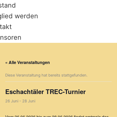
stand
glied werden
takt
nsoren
« Alle Veranstaltungen
Diese Veranstaltung hat bereits stattgefunden.
Eschachtäler TREC-Turnier
26 Juni
-
28 Juni
Vom 26.06.2026 bis zum 28.06.2026 findet erstmals das