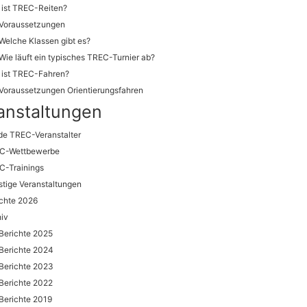
 ist TREC-Reiten?
Voraussetzungen
Welche Klassen gibt es?
Wie läuft ein typisches TREC-Turnier ab?
 ist TREC-Fahren?
Voraussetzungen Orientierungsfahren
anstaltungen
de TREC-Veranstalter
C-Wettbewerbe
C-Trainings
tige Veranstaltungen
chte 2026
iv
Berichte 2025
Berichte 2024
Berichte 2023
Berichte 2022
Berichte 2019