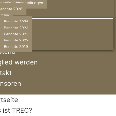
onstige Veranstaltungen
erichte 2026
rchiv
Berichte 2025
Berichte 2024
Berichte 2023
Berichte 2022
Berichte 2019
stand
glied werden
takt
nsoren
rtseite
 ist TREC?